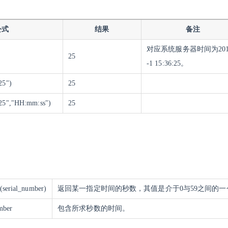
公式
结果
备注
对应系统服务器时间为2010
25
-1 15:36:25。
25")
25
25","HH:mm:ss")
25
erial_number)
返回某一指定时间的秒数，其值是介于0与59之间的一
mber
包含所求秒数的时间。