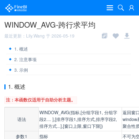
WINDOW_AVG-跨行求平均
最近更新：Lily.Wang 于 2026-05-19
1. 概述
2. 注意事项
3. 示例
1. 概述
注：本函数仅适用于自助分析主题。
WINDOW_AVG(指标,[分组字段1, 分组字
返回窗
语法
段2.... ],[排序字段1,排序方式,排序字段2,
wind
排序方式...],[窗口上限,窗口下限])
聚合性
参数1
指标
不可为