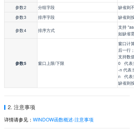
参数2
分组字段
缺省则
参数3
排序字段
缺省则
支持 "
参数4
排序方式
如缺省
窗口计算范
后一行
支持数
参数5
窗口上限/下限
0 代表
-n 代表
n 代表
缺省则按照
2. 注意事项
详情请参见：
WINDOW函数概述-注意事项