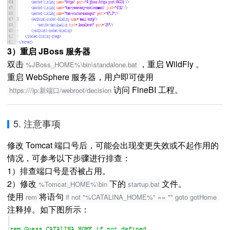
3）重启 JBoss 服务器
双击
，重启 WildFly 。
%JBoss_HOME%\bin\standalone.bat
重启 WebSphere 服务器，用户即可使用
访问 FineBI 工程。
https:///ip:新端口/webroot/decision
5. 注意事项
修改 Tomcat 端口号后，可能会出现变更失效或不起作用的
情况，可参考以下步骤进行排查：
1）排查端口号是否被占用。
2）修改
下的
文件。
%Tomcat_HOME%\bin
startup.bat
使用
将语句
rem
if not "%CATALINA_HOME%" == "" goto gotHome
注释掉。如下图所示：