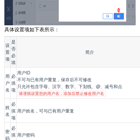
具体设置项如下表所示：
是
设
否
置
简介
必
项
填
用户ID
用
必
不可与已有用户重复，保存后不可修改
户
填
只允许包含字母、汉字、数字、下划线、@、减号和点
名
项
请谨慎设置您的用户名，添加后禁止修改用户名
必
姓
填
用户姓名，可与已有用户重复
名
项
必
密
填
用户密码
码