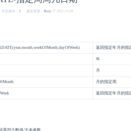
历史版本：
2
最近更新：
Roxy
于 2021-11-09
DATE(year,month,weekOfMonth,dayOfWeek)
返回指定年月的指
年
h
月
OfMonth
月的指定周
fWeek
返回指定年月的指
设置四个数值/文本参数。