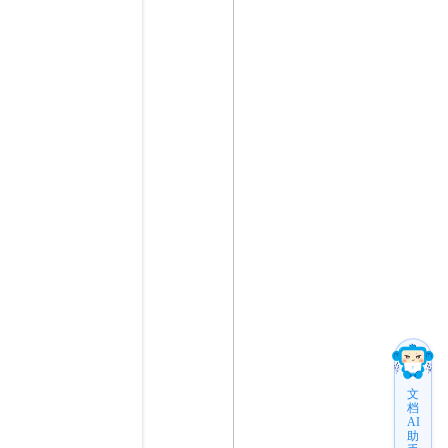
文
档
AI
助