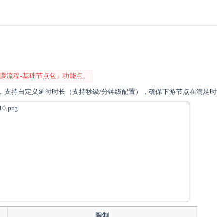
骤流程-基础节点包
」
功能点。
，
支持自定义延时时长（支持秒级/分钟级配置），确保下游节点在满足
限制