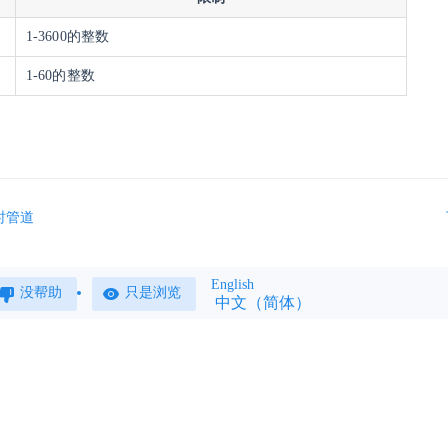
1-3600的整数
1-60的整数
时管道
English
没帮助
只是浏览
中文（简体）