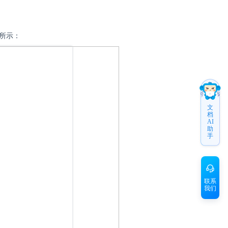
所示：
文
档
AI
助
手
联系
我们