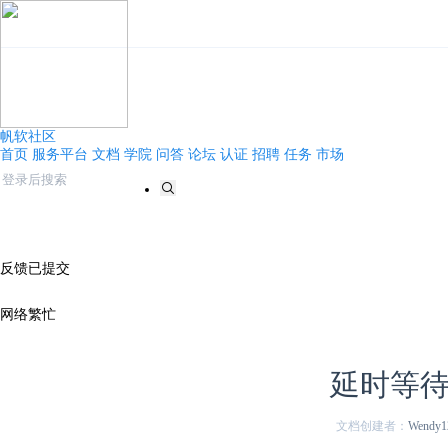
帆软社区
首页
服务平台
文档
学院
问答
论坛
认证
招聘
任务
市场
反馈已提交
网络繁忙
延时等
文档创建者：
Wendy1