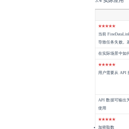
3.4 实际应用
★
★
★
★
★
当前 FineDat
导致任务失败。若用
在实际场景中如何
★
★
★
★
★
用户需要从 AP
API 数据可输出
使用
★
★
★
★
★
加密取数