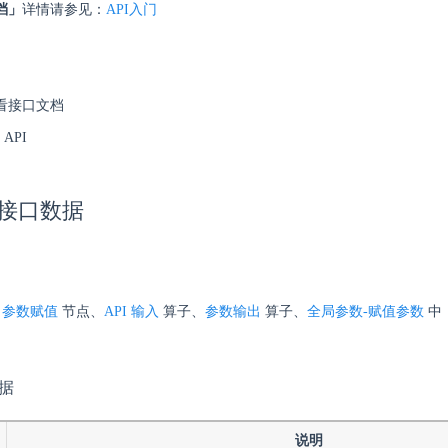
档」
详情请参见：
API入门
看接口文档
API
I 接口数据
、
参数赋值
节点、
API 输入
算子、
参数输出
算子、
全局参数-赋值参数
中
数据
说明