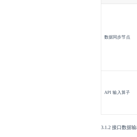
数据同步
节点
API 输入
算子
3.1.2 接口数