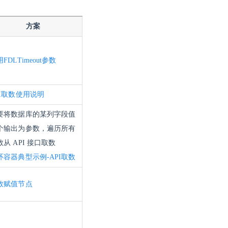
方案
FDLTimeout参数
PI取数使用说明
要将数据库的某列字段值
个输出为参数，
遍历所有
数从 API 接口取数
环容器典型示例-API取数
数赋值节点