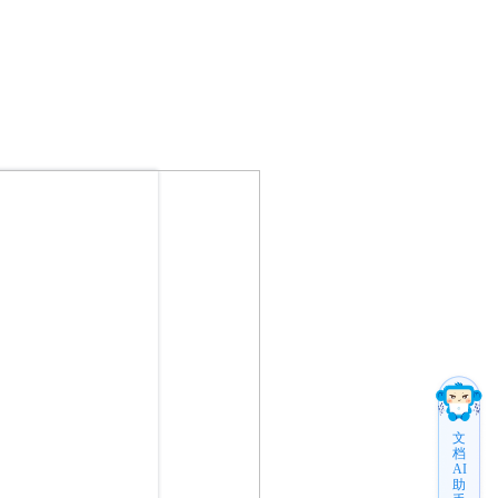
文
档
AI
助