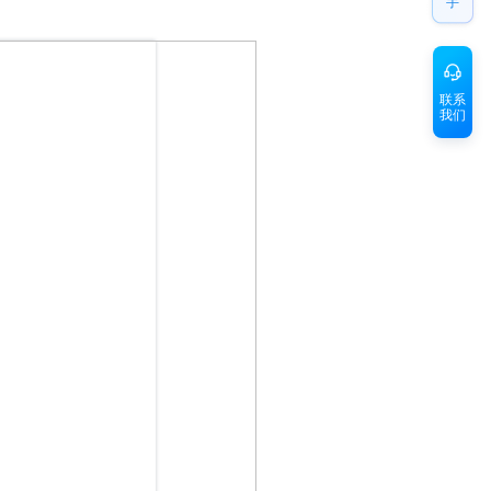
手
联系
我们