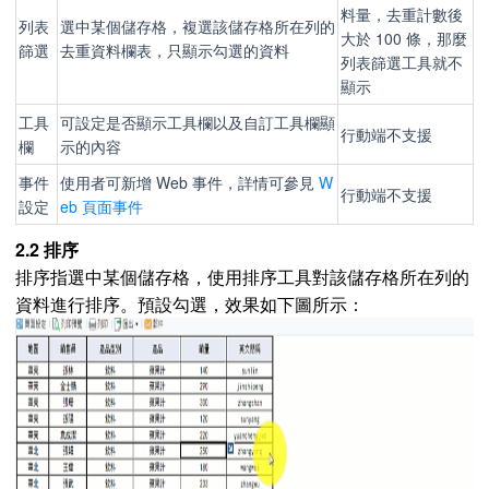
料量，去重計數後
列表
選中某個儲存格，複選該儲存格所在列的
大於 100 條，那麼
篩選
去重資料欄表，只顯示勾選的資料
列表篩選工具就不
顯示
工具
可設定是否顯示工具欄以及自訂工具欄顯
行動端不支援
欄
示的內容
事件
使用者可新增 Web 事件，詳情可參見
W
行動端不支援
設定
eb 頁面事件
2.2 排序
排序指選中某個儲存格，使用排序工具對該儲存格所在列的
資料進行排序。預設勾選，效果如下圖所示：