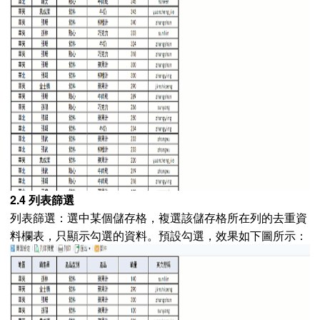
2.4 列表篩選
列表篩選：選中某個儲存格，複選該儲存格所在列的去重資
料欄表，只顯示勾選的資料。預設勾選，效果如下圖所示：