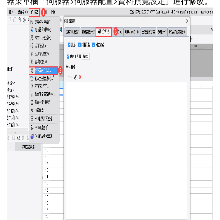
器菜單欄「伺服器>伺服器配置>資料預覽設定」進行修改。