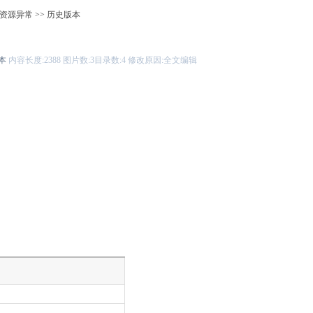
资源异常
>> 历史版本
本
内容长度:
2388
图片数:
3
目录数:
4
修改原因:
全文编辑