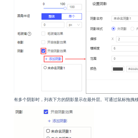
有多个阴影时，列表下方的阴影显示在最外层。可通过鼠标拖拽