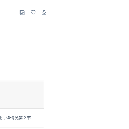
，详情见第 2
节