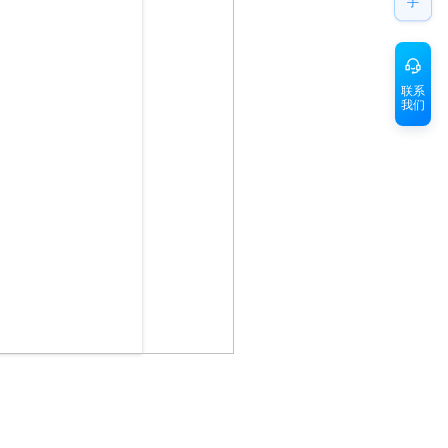
手
联系
我们