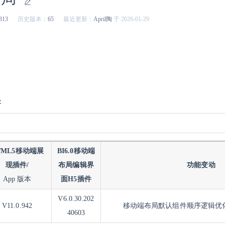
813
历史版本：
65
最近更新：
April陶
于 2026-01-29
：
TML5移动端展
BI6.0移动端
现插件/
布局编辑界
功能变动
App 版本
面H5插件
V6.0.30.202
V11.0.942
移动端布局默认组件顺序逻辑优化
40603