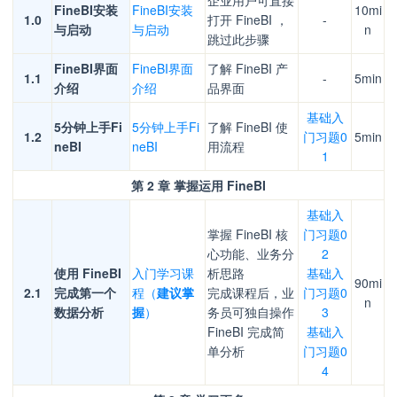
企业用户可直接
FineBI安装
FineBI安装
10mi
1.0
打开 FineBI ，
-
与启动
与启动
n
跳过此步骤
FineBI界面
FineBI界面
了解 FineBI 产
1.1
-
5min
介绍
介绍
品界面
基础入
5分钟上手Fi
5分钟上手Fi
了解 FineBI 使
1.2
门习题0
5min
neBI
neBI
用流程
1
第 2 章 掌握运用 FineBI
基础入
掌握 FineBI 核
门习题0
心功能、业务分
2
使用 FineBI
入门学习课
析思路
基础入
90mi
2.1
完成第一个
程（
建议
掌
完成课程后，业
门习题0
n
数据分析
握
）
务员可独自操作
3
FineBI 完成简
基础入
单分析
门习题0
4