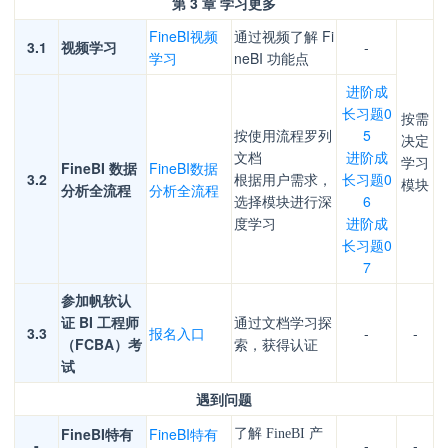
第 3 章 学习更多
FineBI视频
通过视频了解 Fi
3.1
视频学习
-
学习
neBI 功能点
进阶成
长习题0
按需
按使用流程罗列
5
决定
文档
进阶成
学习
FineBI 数据
FineBI数据
3.2
根据用户需求，
长习题0
模块
分析全流程
分析全流程
选择模块进行深
6
度学习
进阶成
长习题0
7
参加帆软认
证 BI 工程师
通过文档学习探
3.3
报名入口
-
-
（FCBA）考
索，获得认证
试
遇到问题
了解
FineBI特有
FineBI特有
FineBI 产
-
-
-