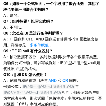
Q6：如果一个公式里面，一个字段用了聚合函数，其他字
段也要统一用聚合函数吗？
A：是的。
Q7：组件标题可以写公式吗？
A：不可以。
Q8：怎么在 BI 里进行条件判断呢？
A：IF 函数和 OR、AND 函数嵌套使用/多个IF函数嵌套使
用。详情参见：
多条件赋值
。
Q9：" " 和 null 有什么区别？
A：抽取数据不区分，实时数据则取决于各个数据库类型。
为确保公式准确，可以写成例如：IF(户型=" "||户型=null,建
筑性质,户型)的格式。
Q10：|| 和 && 怎么使用？
A：逻辑与和逻辑或用法与
AND
和
OR
同理。
例如公式：
与
IF(户型=" "||户型=null,建筑性质,户型)
相同，都表示如果户型
IF(OR(户型=" ",户型=null),建筑性质,户型)
为空或者空格，那么返回「建筑性质」字段对应的数据，否
则返回「户型」字段对应的数据。