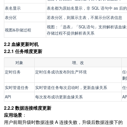
表名显示
表名都为原始名显示，非 SQL 语句中 as 后
表分区
若表分区，则展示主表，不展示分区表信息
视图：「选表」「SQL语句」支持解析该血缘
视图&存储过程
存储过程不提供解析表关系
2.2 血缘更新时机
2.2.1 任务维度更新
对象
增、改
定时任务
定时任务成功发布到生产环境
任
删
实时
管道任务
实时
管道任务每次启动时，更新血缘关系
任
API
每次发布成功更新血缘关系
A
2.2.2 数据连接维度更新
应用场景
：
用户前期升级时数据连接 A 连接失败，升级后数据连接下的