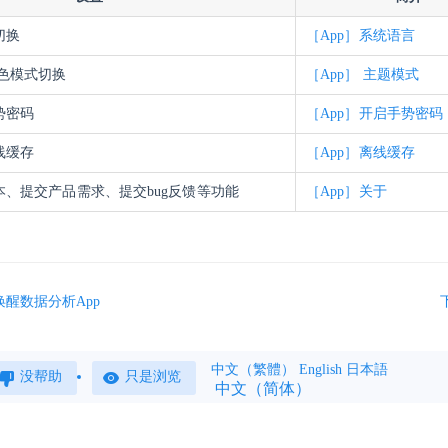
切换
［App］系统语言
深色模式切换
［App］ 主题模式
势密码
［App］开启手势密码
线缓存
［App］离线缓存
版本、提交产品需求、提交bug反馈等功能
［App］关于
醒数据分析App
中文（繁體）
English
日本語
没帮助
只是浏览
中文（简体）