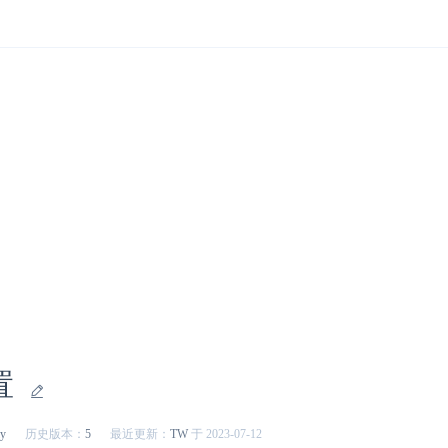
置
ly
历史版本：
5
最近更新：
TW
于 2023-07-12