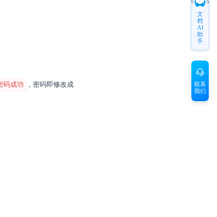
。
文
档
AI
助
手
联系
密码成功
，密码即修改成
我们