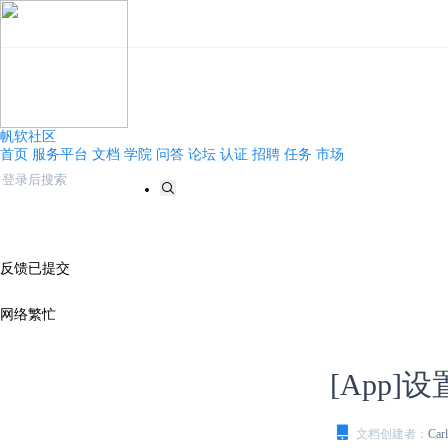
帆软社区
首页
服务平台
文档
学院
问答
论坛
认证
招聘
任务
市场
反馈已提交
网络繁忙
[App]设
文档创建者：
Car