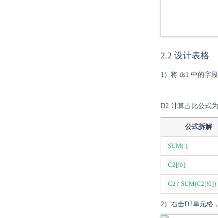
2.2 设计表格
1）将 ds1 中的
D2 计算占比公式
公式拆解
SUM( )
C2[!0]
C2 / SUM(C2[!0])
2）右击D2单元格