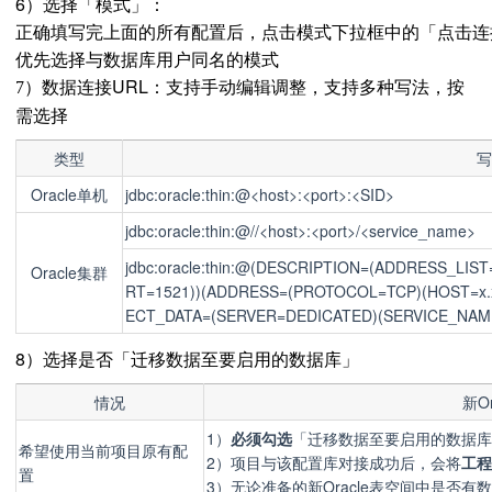
6）选择「模式」：
正确填写完上面的所有配置后，点击模式下拉框中的「点击连
优先选择与数据库用户同名的模式
数据连接URL：支持手动编辑调整，支持多种写法，按
7）
需选择
类型
写
Oracle单机
jdbc:oracle:thin:@<host>:<port>:<SID>
jdbc:oracle:thin:@//<host>:<port>/<service_name>
jdbc:oracle:thin:@(DESCRIPTION=(ADDRESS_LI
Oracle集群
RT=1521))(ADDRESS=(PROTOCOL=TCP)(HOST=x.x
ECT_DATA=(SERVER=DEDICATED)(SERVICE_NAME=
8）选择是否「迁移数据至要启用的数据库」
情况
新O
1）
必须勾选
「迁移数据至要启用的数据库
希望使用当前项目原有配
2）项目与该配置库对接成功后，会将
工程
置
3）无论准备的新Oracle表空间中是否有