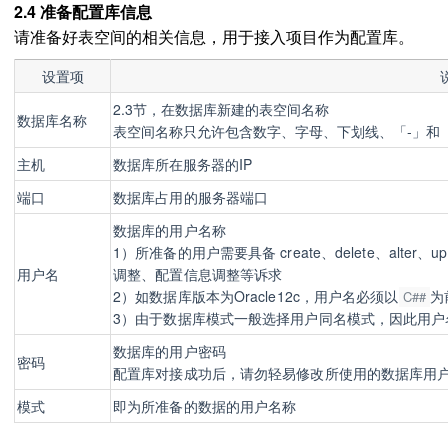
2.4 准备配置库信息
请准备好表空间的相关信息，用于接入项目作为配置库。
设置项
2.3节，在数据库新建的表空间名称
数据库名称
表空间名称只允许包含数字、字母、下划线、「-」和「
主机
数据库所在服务器的IP
端口
数据库占用的服务器端口
数据库的用
户名
称
1）所准备的用户需要具备 create、delete、alter、up
用户名
调整、配置信息调整等诉求
2）
如数据库版本为
Oracle12c，用户名必
须以
为
C##
3）
由于数据库模式一般选择用户同名模式，
因此用户
数据库的用
户
密码
密码
配置库对接成功后，请勿轻易修改所使用的数据库用
模式
即为所准备的数据的用户名称