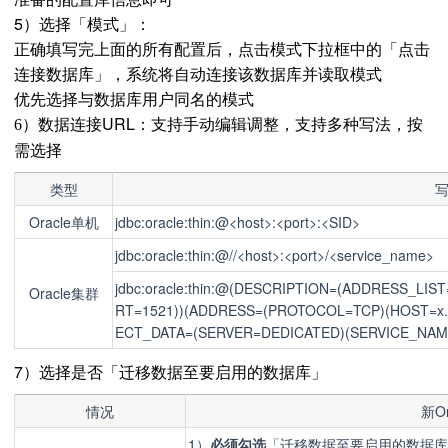
5）选择「模式」：
正确填写完上面的所有配置后，点击模式下拉框中的「点击
连接数据库」，系统将自动连接该数据库并读取模式
优先选择与数据库用户同名的模式
数据连接URL：支持手动编辑调整，支持多种写法，按
6）
需选择
类型
Oracle单机
jdbc:oracle:thin:@<host>:<port>:<SID>
jdbc:oracle:thin:@//<host>:<port>/<service_name>
jdbc:oracle:thin:@(DESCRIPTION=(ADDRESS_LI
Oracle集群
RT=1521))(ADDRESS=(PROTOCOL=TCP)(HOST=x.x
ECT_DATA=(SERVER=DEDICATED)(SERVICE_NAME
7）选择是否「迁移数据至要启用的数据库」
情况
新O
1）
必须勾选
「迁移数据至要启用的数据库