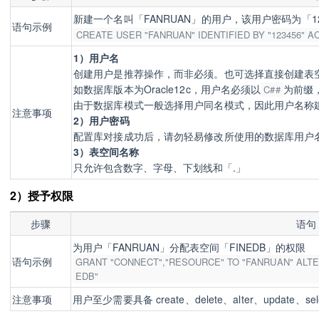
新建一个名叫「FANRUAN」的用户，
该用户密码为「12
语句示例
CREATE USER "FANRUAN" IDENTIFIED BY "123456" 
1）用户名
创建用户是推荐操作，而非必须。也可选择直接创建表
如数据库版本为
Oracle12c，用户名必
须以
为前缀
C##
由于数据库模式一般选择用户同名模式，
因此用户名称
注意事项
2）用户密码
配置库对接成功后，请勿轻易修改所使用的数据库用户
3）表空间名称
只允许包含数字、字母、下划线和「.」
2）授予权限
步骤
语句
为用户「FANRUAN」分配表空间「FINEDB」的权限
语句示例
GRANT "CONNECT","RESOURCE" TO "
FANRUAN
" ALT
EDB
"
注意事项
用户至少需要具备 create、delete、alter、update、sele