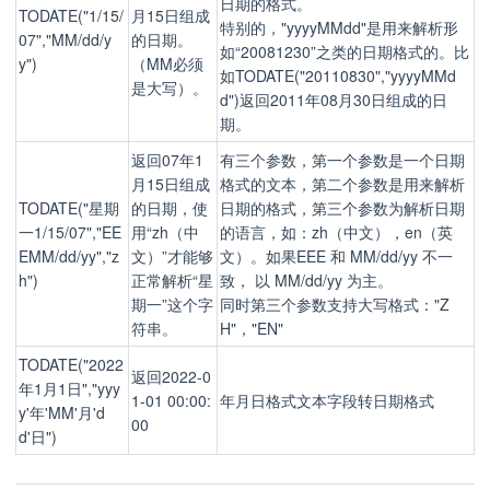
日期的格式。
TODATE("1/15/
月15日组成
特别的，"yyyyMMdd"是用来解析形
07","MM/dd/y
的日期。
如“20081230”之类的日期格式的。比
y")
（MM必须
如TODATE("20110830","yyyyMMd
是大写）。
d")返回2011年08月30日组成的日
期。
返回07年1
有三个参数，第一个参数是一个日期
月15日组成
格式的文本，第二个参数是用来解析
TODATE("星期
的日期，使
日期的格式，第三个参数为解析日期
一1/15/07","EE
用“zh（中
的语言，如：zh（中文），en（英
EMM/dd/yy","z
文）”才能够
文）。如果EEE 和 MM/dd/yy 不一
h")
正常解析“星
致， 以 MM/dd/yy 为主。
期一”这个字
同时第三个参数支持大写格式："Z
符串。
H"，"EN"
TODATE("2022
返回2022-0
年1月1日","yyy
1-01 00:00:
年月日格式文本字段转日期格式
y'年'MM'月'd
00
d'日")