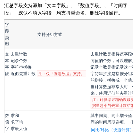
汇总字段支持添加「文本字段」、「数值字段」、「时间字
段」，默认不填入字段，均支持重命名、删除字段操作。
字
段
支持分组方式
类
型
文
去重计数
去重计数是指将该字段
本
记录个数
同值的个数，可以理解为cou
字
字符串拼接
记录个数是指记录这个字
段
近似去重计数
字符串拼接是指按分组
注：仅「直连数据」支持。
的拼接，拼接成一个值
当计算数据非常大时，
来，使用近似的去重计
注：计算结果精确度取
据量越小与去重计数结
数
求和
其中同期、同比增长值
值
求平均
周的时间周期选项。（
字
求最大值
同比/环比（快速计算