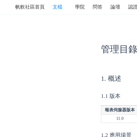
帆軟社區首頁
文檔
學院
問答
論壇
認
管理目
1. 概述
1.1 版本
報表伺服器版本
11.0
1.2 應用場景