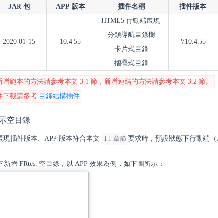
JAR 包
APP 版本
插件名稱
插件版本
HTML5 行動端展現
分類導航目錄樹
2020-01-15
10.4.55
V10.4.55
卡片式目錄
摺疊式目錄
增範本的方法請參考本文 3.1 節，新增連結的方法請參考本文 3.2 節。
件下載請參考
目錄結構插件
不顯示空目錄
端展現插件版本、APP 版本符合本文
1.1 章節
要求時，預設狀態下行動端（A
增 FRtest 空目錄，以 APP 效果為例，如下圖所示：