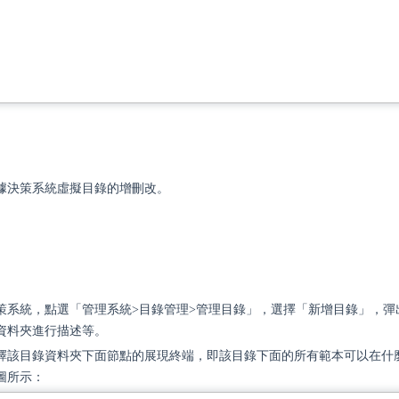
據決策系統虛擬目錄的增刪改。
策系統，點選「管理系統>目錄管理>管理目錄」，選擇「新增目錄」，彈
資料夾進行描述等。
擇該目錄資料夾下面節點的展現終端，即該目錄下面的所有範本可以在什麼
圖所示：