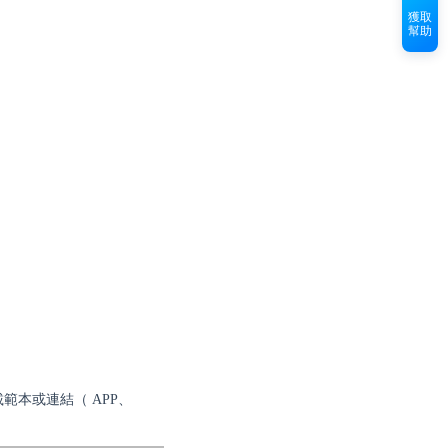
獲取
幫助
範本或連結（ APP、