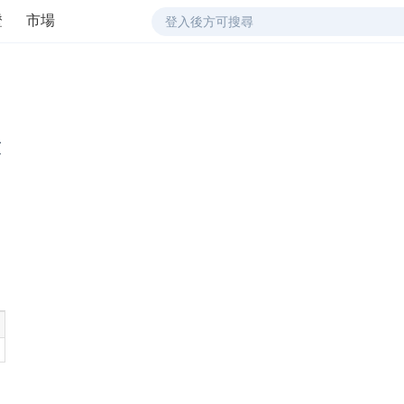
證
市場
錄