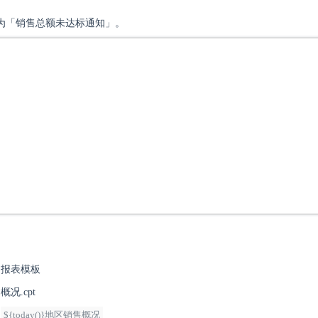
为「销售总额未达标通知」。
：报表模板
况.cpt
：
${today()}地区销售概况