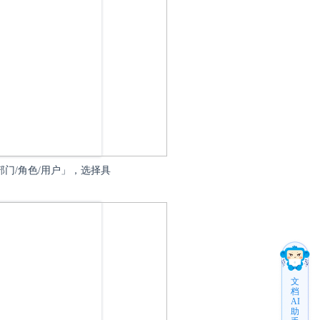
部门/角色/用户」，选择具
文
档
AI
助