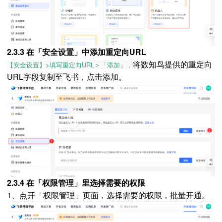
2.3.3 在「安全设置」中添加重定向URL
将数知鸟提供的重定向
【安全设置】>填写重定向URL＞
「添加
」
，
URL字段复制至飞书，点击添加。
2.3.4 在「权限管理」里选择需要的权限
1、点开「权限管理」页面，选择需要的权限，批量开通。