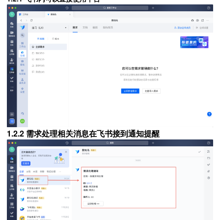
1.2.2 需求处理相关消息在飞书接到通知提醒