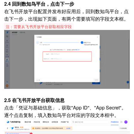
2.4 回到数知鸟平台，点击下一步
在飞书开放平台配置并发布好应用后，回到数知鸟平台，点
击下一步，出现如下页面，有两个需要填写的字段文本框。
注：需要从飞书开放平台获取相应字段
2.5 在飞书开放平台获取信息
点击「凭证与基础信息」，获取"App ID"、"App Secret"。
逐个点击复制，填入数知鸟平台对应的字段文本框中。