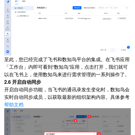
至此，您已经完成了飞书和数知鸟平台的集成。在飞书应用
「工作台」内即可看到“数知鸟”应用，点击打开，我们就可
以在飞书上，使用数知鸟来进行需求管理的一系列操作了。
2.6 开启自动同步
开启自动同步功能，当飞书的通讯录发生变化时，数知鸟会
实时自动同步成员，以获取最新的组织架构内容。
具体参考
帮助文档