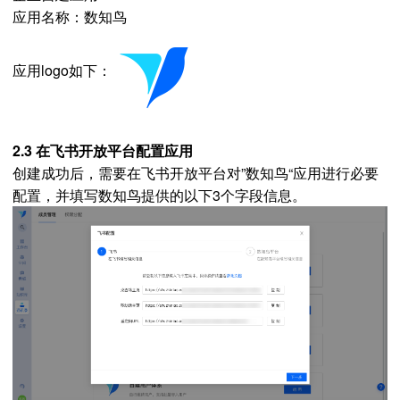
应用名称：数知鸟
应用logo如下：
2.3 在飞书开放平台配置应用
创建成功后，需要在飞书开放平台对”数知鸟“应用进行必要
配置，并填写数知鸟提供的以下3个字段信息。