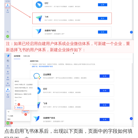
注：如果已经启用自建用户体系或企业微信体系，可新建一个企业，重
新选择飞书的用户体系，新建企业操作如下：
点击启用飞书体系后，出现以下页面，页面中的字段如何填