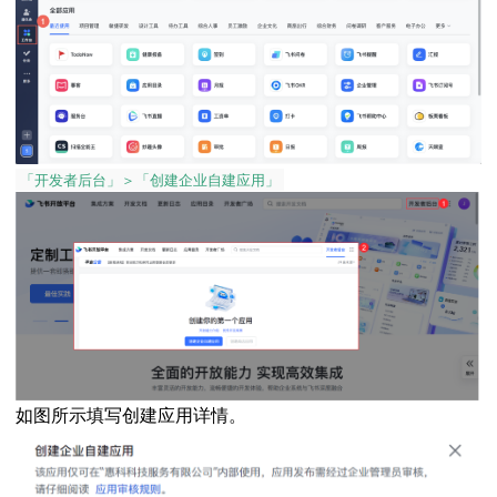
「
开发者后台
」＞「
创建企业自建应用
」
如图所示填写创建应用详情。